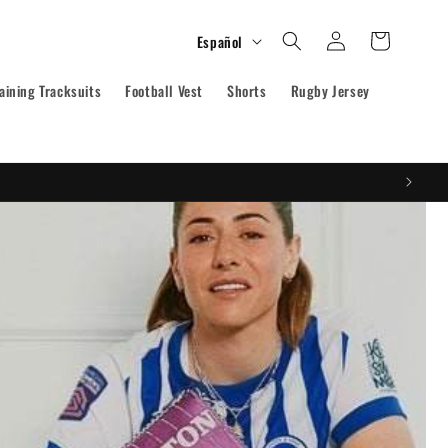
Iniciar
I
Carrito
Español
sesión
d
aining Tracksuits
Football Vest
i
Shorts
Rugby Jersey
o
m
a