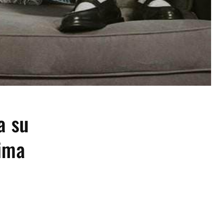
a su
xima